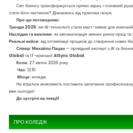
Світ бізнесу трансформується прямо зараз, і головний руші
стати його частиною? Дізнаємось від практика галузі.
Про що поговоримо:
Тренди 2026:
які AI-технології стали маст-хевом для компаній
Наслідки та виклики:
як автоматизація змінює ринок праці та 
Реальні кейси:
від оптимізації процесів до створення нових б
Спікер: Михайло Пацан
— провідний експерт з AI та блок
Global
та IT-компанії
AISync Global
.
Коли:
27 квітня 2026 року
Час:
12:10
Місце:
коледж.
Не втратьте можливість поставити запитання професіоналу 
вже сьогодні!
До зустрічі на лекції!
ПРО КОЛЕДЖ