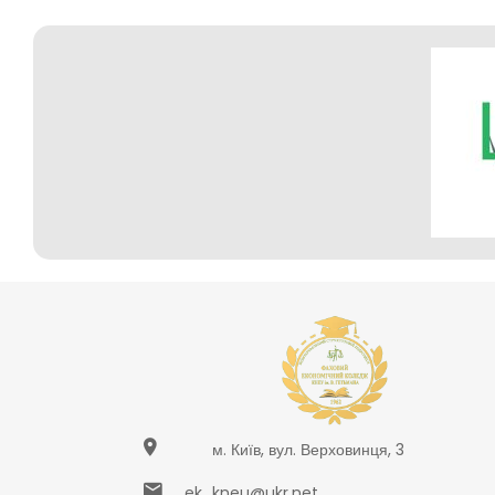
м. Київ, вул. Верховинця, 3
ek_kneu@ukr.net