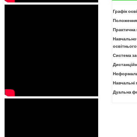
Графік осв
Положення 
Практична 
Навчально
освітнього
Система за
Дистанційн
Неформаль
Навчальні 
Дуальна ф