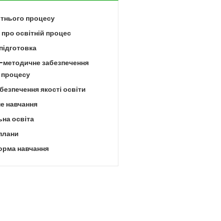
ітнього процесу
про освітній процес
підготовка
-методичне забезпечення
 процесу
безпечення якості освіти
е навчання
на освіта
плани
орма навчання