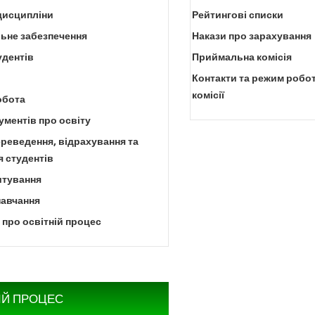
дисципліни
Рейтингові списки
ьне забезпечення
Накази про зарахування
удентів
Приймальна комісія
Контакти та режим робо
комісії
обота
ментів про освіту
реведення, відрахування та
 студентів
тування
навчання
про освітній процес
ІЙ ПРОЦЕС