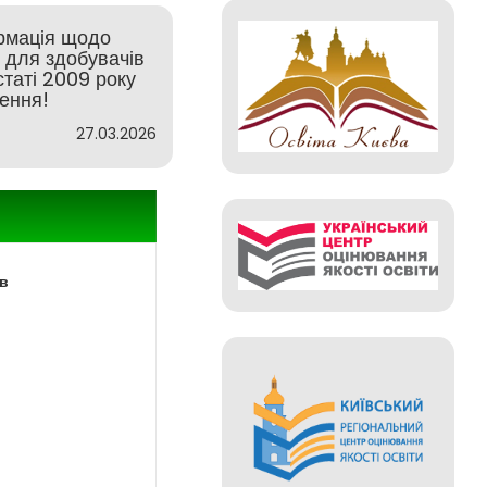
рмація щодо
у для здобувачів
статі 2009 року
ення!
27.03.2026
ів