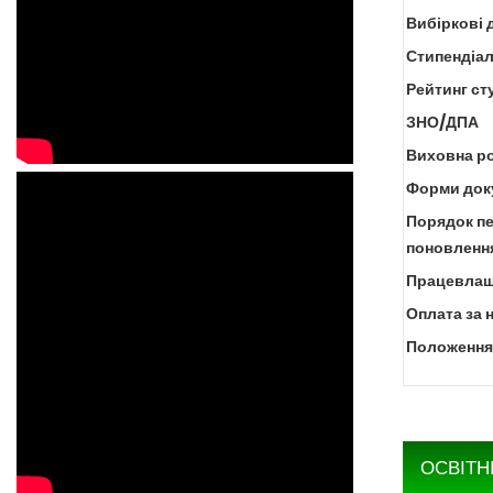
Вибіркові 
Стипендіал
Рейтинг ст
ЗНО/ДПА
Виховна р
Форми доку
Порядок пе
поновлення
Працевлаш
Оплата за 
Положення 
ОСВІТН