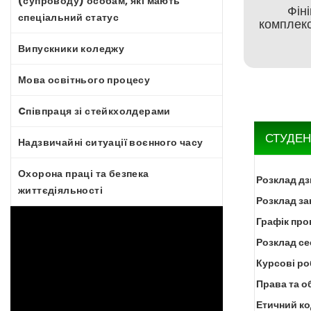
(супроводу) особам, які мають
Фін
спеціальний статус
комплекс
Випускники коледжу
Мова освітнього процесу
Cпівпраця зі стейкхолдерами
СТУДЕН
Надзвичайні ситуації воєнного часу
Охорона праці та безпека
Розклад дз
життєдіяльності
Розклад за
Графік про
Розклад се
Курсові р
Права та о
Етичний ко