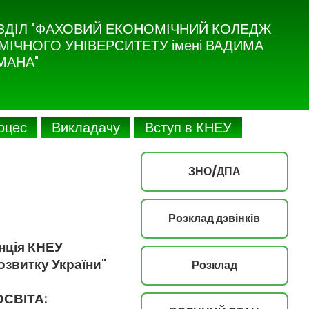
ЗДІЛ "ФАХОВИЙ ЕКОНОМІЧНИЙ КОЛЕДЖ
ІЧНОГО УНІВЕРСИТЕТУ імені ВАДИМА
МАНА"
роцес
Викладачу
Вступ в КНЕУ
ЗНО/ДПА
Розклад дзвінків
нція КНЕУ
озвитку України"
Розклад
ОСВІТА: