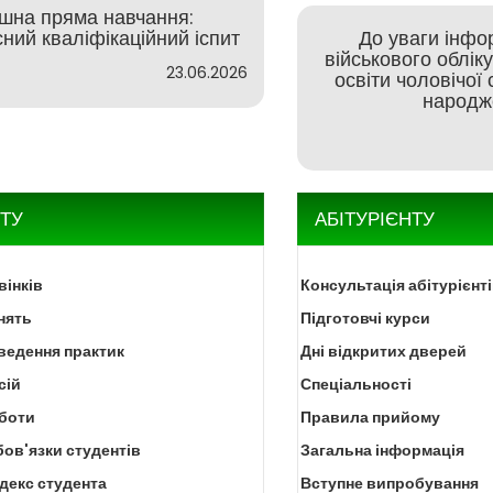
ішна пряма навчання:
ний кваліфікаційний іспит
До уваги інфо
військового облік
23.06.2026
освіти чоловічої 
народж
ТУ
АБІТУРІЄНТУ
вінків
Консультація абітурієнт
нять
Підготовчі курси
ведення практик
Дні відкритих дверей
сій
Спеціальності
оботи
Правила прийому
бов'язки студентів
Загальна інформація
декс студента
Вступне випробування