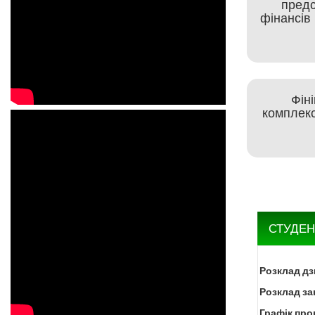
предс
фінансів
Фін
комплекс
СТУДЕН
Розклад дз
Розклад за
Графік про