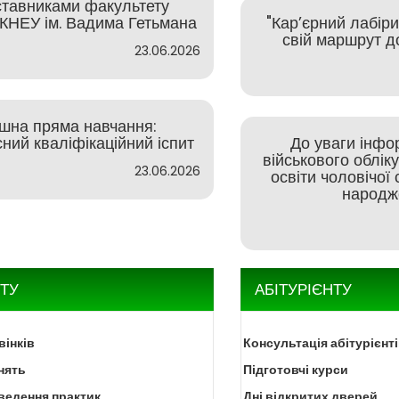
тавниками факультету
 КНЕУ ім. Вадима Гетьмана
"Кар’єрний лабір
свій маршрут до
23.06.2026
ішна пряма навчання:
ний кваліфікаційний іспит
До уваги інфо
військового облік
23.06.2026
освіти чоловічої 
народж
ТУ
АБІТУРІЄНТУ
вінків
Консультація абітурієнт
нять
Підготовчі курси
ведення практик
Дні відкритих дверей