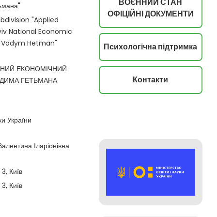
ВОЄННИЙ СТАН
ьмана"
ОФІЦІЙНІ ДОКУМЕНТИ
bdivision "Applied
yiv National Economic
er Vadym Hetman"
Психологічна підтримка
ЬНИЙ ЕКОНОМІЧНИЙ
Контакти
АДИМА ГЕТЬМАНА
ки України
алентина Іларіонівна
3, Київ
3, Київ