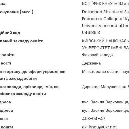
зва
ВСП "ФЕК КНЕУ ім.В.Гет
енування (англ.)
Detached Structural Su
Economic College of K
University named aft
ційний код
04618613
ваний закладу освіти
КИЇВСЬКИЙ НАЦІОНАЛ
УНІВЕРСИТЕТ ІМЕНІ В
 освіти
Фаховий коледж
ності
Державна
ня органу, до сфери управління
Міністерство освіти і нау
жить заклад освіти
я посади, прізвище, ім’я, по
Директор Марушевська В
рівника закладу освіти
дреса
вул. Василя Верховинця, 
адреса
вул. Василя Верховинця, 
факс
403-04-47
 пошта
ek_kneu@ukr.net