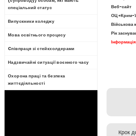
(супроводу) особам, які мають
Веб-сайт
спеціальний статус
ОЦ «Крим-У
Випускники коледжу
Військова 
Рік заснува
Мова освітнього процесу
Інформація
Cпівпраця зі стейкхолдерами
Надзвичайні ситуації воєнного часу
Охорона праці та безпека
життєдіяльності
Крок до