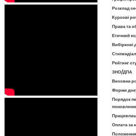
Розклад се
Курсові р
Права та о
Етичний ко
Вибіркові 
Стипендіал
Рейтинг ст
ЗНО/ДПА
Виховна р
Форми доку
Порядок пе
поновлення
Працевлаш
Оплата за 
Положення 