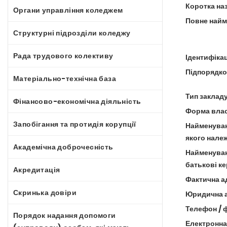
Коротка на
Органи управління коледжем
Повне найм
Структурні підрозділи коледжу
Рада трудового колективу
Ідентифіка
Підпорядко
Матеріально-технічна база
Тип закладу
Фінансово-економічна діяльність
Форма влас
Запобігання та протидія корупції
Найменуван
якого нале
Академічна доброчесність
Найменуванн
батькові ке
Акредитація
Фактична а
Скринька довіри
Юридична 
Телефон / 
Порядок надання допомоги
Електронна