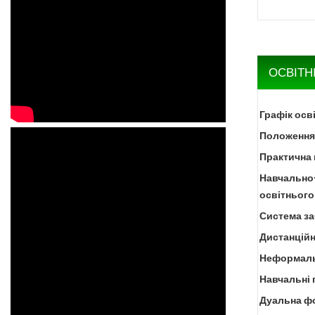
ОСВІТН
Графік осв
Положення 
Практична 
Навчально
освітнього
Система за
Дистанційн
Неформаль
Навчальні 
Дуальна ф