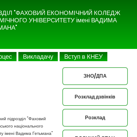
ЗДІЛ "ФАХОВИЙ ЕКОНОМІЧНИЙ КОЛЕДЖ
ІЧНОГО УНІВЕРСИТЕТУ імені ВАДИМА
МАНА"
роцес
Викладачу
Вступ в КНЕУ
ЗНО/ДПА
Розклад дзвінків
Розклад
ний підрозділ "Фаховий
ського національного
ту імені Вадима Гетьмана"