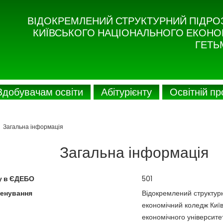
ВІДОКРЕМЛЕНИЙ СТРУКТУРНИЙ ПІДРО
КИЇВСЬКОГО НАЦІОНАЛЬНОГО ЕКОНОМ
ГЕТЬ
Здобувачам освіти
Абітурієнту
Освітній п
/
Загальна інформація
Загальна інформація
у в ЄДЕБО
501
енування
Відокремлений структур
економічний коледж Київ
економічного університе