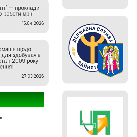
инт" — проклади
 роботи мрії!
15.04.2026
рмація щодо
у для здобувачів
статі 2009 року
ення!
27.03.2026
ів