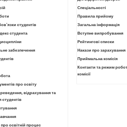
сій
Спеціальності
оботи
Правила прийому
бов'язки студентів
Загальна інформація
декс студента
Вступне випробування
дисципліни
Рейтингові списки
ьне забезпечення
Накази про зарахування
удентів
Приймальна комісія
Контакти та режим робо
комісії
обота
ментів про освіту
реведення, відрахування та
 студентів
тування
навчання
про освітній процес