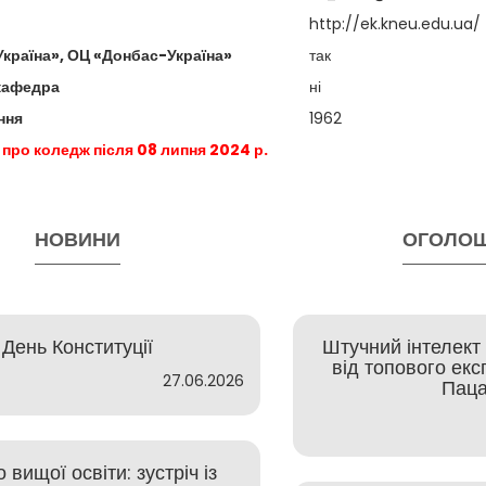
http://ek.kneu.edu.ua/
країна», ОЦ «Донбас-Україна»
так
кафедра
ні
ння
1962
 про коледж після 08 липня 2024 р.
НОВИНИ
ОГОЛО
День Конституції
Штучний інтелект у
від топового ек
27.06.2026
Пац
 вищої освіти: зустріч із